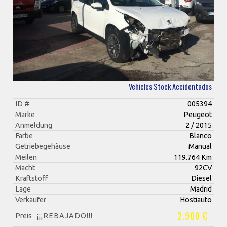
Vehicles Stock Accidentados
ID #
005394
Marke
Peugeot
Anmeldung
2 / 2015
Farbe
Blanco
Getriebegehäuse
Manual
Meilen
119.764 Km
Macht
92CV
Kraftstoff
Diesel
Lage
Madrid
Verkäufer
Hostiauto
2.900 €
Preis
¡¡¡REBAJADO!!!