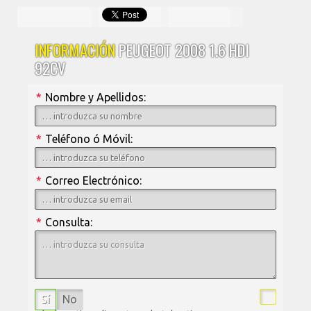
INFORMACIÓN
PEUGEOT 2008 1.6 HDI
92CV
*
Nombre y Apellidos:
*
Teléfono ó Móvil:
*
Correo Electrónico:
*
Consulta:
Sí
No