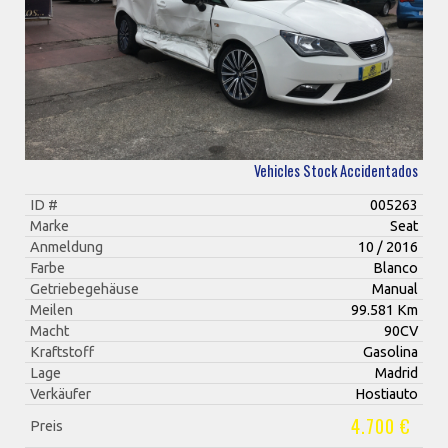
Vehicles Stock Accidentados
ID #
005263
Marke
Seat
Anmeldung
10 / 2016
Farbe
Blanco
Getriebegehäuse
Manual
Meilen
99.581 Km
Macht
90CV
Kraftstoff
Gasolina
Lage
Madrid
Verkäufer
Hostiauto
4.700 €
Preis