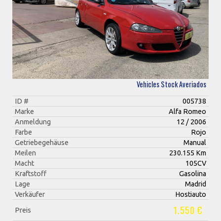
Vehicles Stock Averiados
ID #
005738
Marke
Alfa Romeo
Anmeldung
12 / 2006
Farbe
Rojo
Getriebegehäuse
Manual
Meilen
230.155 Km
Macht
105CV
Kraftstoff
Gasolina
Lage
Madrid
Verkäufer
Hostiauto
1.550 €
Preis