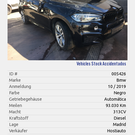
Vehicles Stock Accidentados
ID #
005426
Marke
Bmw
Anmeldung
10 / 2019
Farbe
Negro
Getriebegehäuse
Automática
Meilen
93.030 Km
Macht
313CV
Kraftstoff
Diesel
Lage
Madrid
Verkäufer
Hostiauto