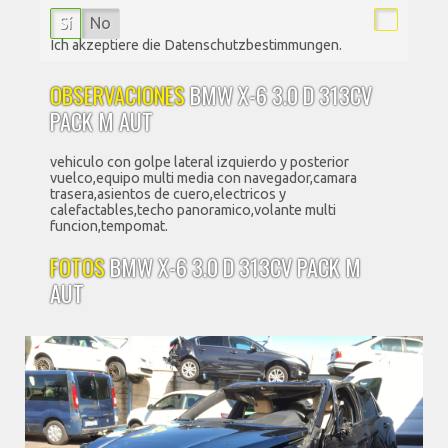
Sí
No
Ich akzeptiere die Datenschutzbestimmungen.
OBSERVACIONES
BMW X-6 3.0 D 313CV
PACK M AUT
vehiculo con golpe lateral izquierdo y posterior
vuelco,equipo multi media con navegador,camara
trasera,asientos de cuero,electricos y
calefactables,techo panoramico,volante multi
funcion,tempomat.
FOTOS
BMW X-6 3.0 D 313CV PACK M
AUT