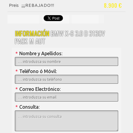
8.900 €
Preis
¡¡¡REBAJADO!!!
INFORMACIÓN
BMW X-6 3.0 D 313CV
PACK M AUT
*
Nombre y Apellidos:
*
Teléfono ó Móvil:
*
Correo Electrónico:
*
Consulta: