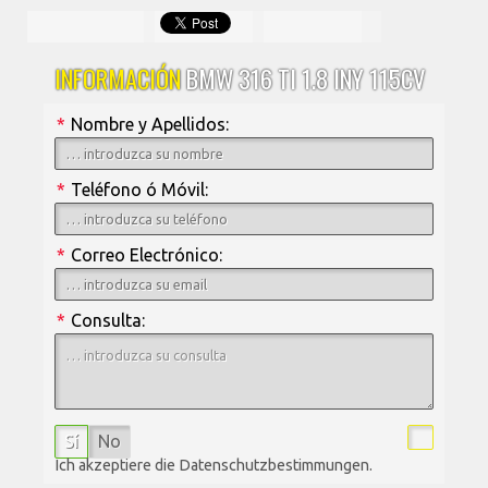
INFORMACIÓN
BMW 316 TI 1.8 INY 115CV
*
Nombre y Apellidos:
*
Teléfono ó Móvil:
*
Correo Electrónico:
*
Consulta:
Sí
No
Ich akzeptiere die Datenschutzbestimmungen.