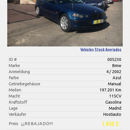
Vehicles Stock Averiados
ID #
005230
Marke
Bmw
Anmeldung
4 / 2002
Farbe
Azul
Getriebegehäuse
Manual
Meilen
197.201 Km
Macht
115CV
Kraftstoff
Gasolina
Lage
Madrid
Verkäufer
Hostiauto
1.400 €
Preis
¡¡¡REBAJADO!!!