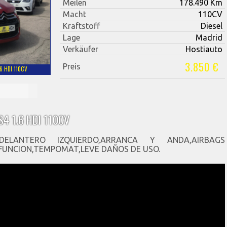
Meilen
178.490 Km
Macht
110CV
Kraftstoff
Diesel
Lage
Madrid
Verkäufer
Hostiauto
3.850 €
Preis
6 HDI 110CV
S4 1.6 HDI 110CV
ELANTERO IZQUIERDO,ARRANCA Y ANDA,AIRBAGS
 FUNCION,TEMPOMAT,LEVE DAÑOS DE USO.