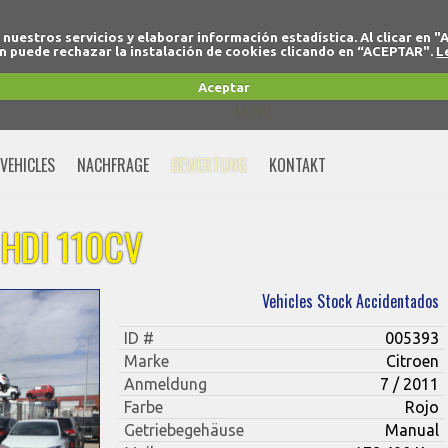
r nuestros servicios y elaborar información estadística. Al clicar
 puede rechazar la instalación de cookies clicando en “ACEPTAR".
L
+34 91 691 77 32
Aceptar
MOVIL
+34 675 74 80 91
VEHICLES
NACHFRAGE
BEWERTUNG
KONTAKT
 HDI 110CV
Vehicles Stock Accidentados
ID #
005393
Marke
Citroen
Anmeldung
7 / 2011
Farbe
Rojo
Getriebegehäuse
Manual