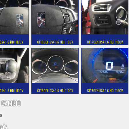
DS4 1.6 HDI 110CV
CITROEN DS4 1.6 HDI 110CV
CITROEN DS4 1.6 HDI 110CV
DS4 1.6 HDI 110CV
CITROEN DS4 1.6 HDI 110CV
CITROEN DS4 1.6 HDI 110CV
 CAMBIO
a
RÍA