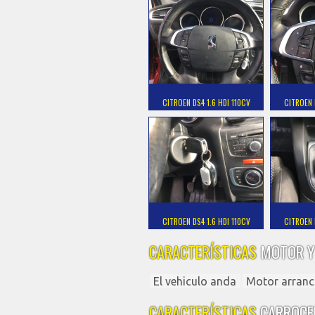
CITROEN DS4 1.6 HDI 110CV
CITROEN 
CITROEN DS4 1.6 HDI 110CV
CITROEN 
CARACTERÍSTICAS
MOTOR Y
El vehiculo anda
Motor arranc
CARACTERÍSTICAS
CARROCE