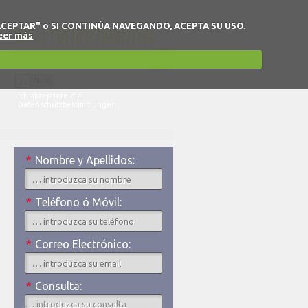
 en "ACEPTAR" o SI CONTINÚA NAVEGANDO, ACEPTA SU USO.
BULLETIN DER FAHRZEUG
eer más
Ja
Nein
Ich akzeptiere die
Datenschutzbestimmungen.
*
Nombre y Apellidos:
*
Teléfono ó Móvil:
*
Correo Electrónico:
*
Consulta: