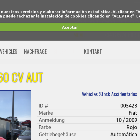
r nuestros servicios y elaborar información estadística. Al clicar
 puede rechazar la instalación de cookies clicando en “ACEPTAR".
L
+34 91 691 77 32
Aceptar
MOVIL
+34 675 74 80 91
VEHICLES
NACHFRAGE
BEWERTUNG
KONTAKT
 60 CV AUT
Vehicles Stock Accidentados
ID #
005423
Marke
Fiat
Anmeldung
10 / 2009
Farbe
Rojo
Getriebegehäuse
Automática