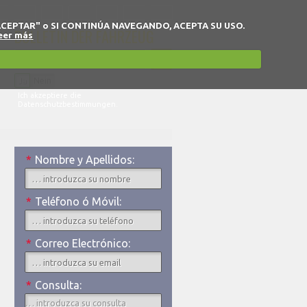
 en "ACEPTAR" o SI CONTINÚA NAVEGANDO, ACEPTA SU USO.
BULLETIN DER FAHRZEUG
eer más
Ja
Nein
Ich akzeptiere die
Datenschutzbestimmungen.
*
Nombre y Apellidos:
*
Teléfono ó Móvil:
*
Correo Electrónico:
*
Consulta: