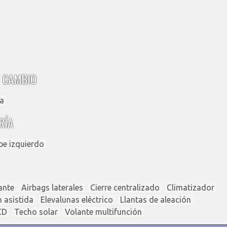
 CAMBIO
a
RÍA
pe izquierdo
ante
Airbags laterales
Cierre centralizado
Climatizador
n asistida
Elevalunas eléctrico
Llantas de aleación
CD
Techo solar
Volante multifunción