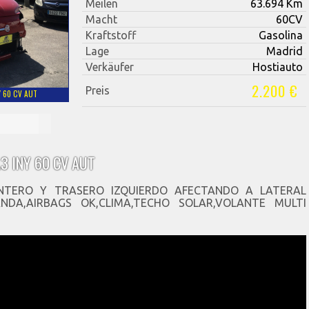
Meilen
63.694 Km
Macht
60CV
Kraftstoff
Gasolina
Lage
Madrid
Verkäufer
Hostiauto
2.200 €
Preis
Y 60 CV AUT
.3 INY 60 CV AUT
NTERO Y TRASERO IZQUIERDO AFECTANDO A LATERAL
DA,AIRBAGS OK,CLIMA,TECHO SOLAR,VOLANTE MULTI