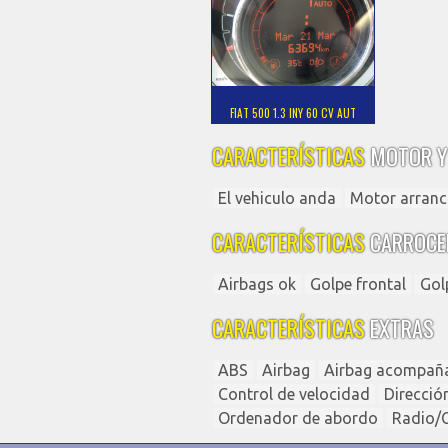
FIAT 500 1.3 INY 60 CV AUT
CARACTERÍSTICAS
MOTOR Y
El vehiculo anda
Motor arranc
CARACTERÍSTICAS
CARROCE
Airbags ok
Golpe frontal
Gol
CARACTERÍSTICAS
EXTRAS
ABS
Airbag
Airbag acompañ
Control de velocidad
Direcció
Ordenador de abordo
Radio/