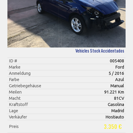
Vehicles Stock Accidentados
ID #
005408
Marke
Ford
Anmeldung
5 / 2016
Farbe
Azul
Getriebegehäuse
Manual
Meilen
91.221 Km
Macht
81CV
Kraftstoff
Gasolina
Lage
Madrid
Verkäufer
Hostiauto
3.350 €
Preis