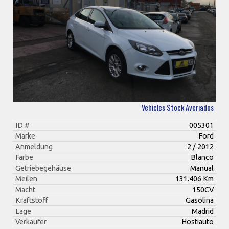
Vehicles Stock Averiados
ID #
005301
Marke
Ford
Anmeldung
2 / 2012
Farbe
Blanco
Getriebegehäuse
Manual
Meilen
131.406 Km
Macht
150CV
Kraftstoff
Gasolina
Lage
Madrid
Verkäufer
Hostiauto