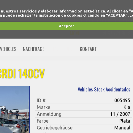
r nuestros servicios y elaborar información estadística. Al clicar
 puede rechazar la instalación de cookies clicando en “ACEPTAR".
L
+34 91 691 77 32
Aceptar
MOVIL
+34 675 74 80 91
VEHICLES
NACHFRAGE
BEWERTUNG
KONTAKT
CRDI 140CV
Vehicles Stock Accidentados
ID #
005495
Marke
Kia
Anmeldung
11 / 2007
Farbe
Plata
Getriebegehäuse
Manual