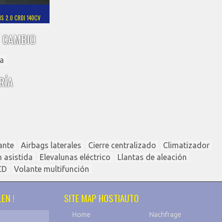
NS 2.0 CRDI 140CV
 CAMBIO
a
RÍA
ante
Airbags laterales
Cierre centralizado
Climatizador
n asistida
Elevalunas eléctrico
Llantas de aleación
CD
Volante multifunción
EN !
SITE MAP HOSTIAUTO
Home
Nachfrage