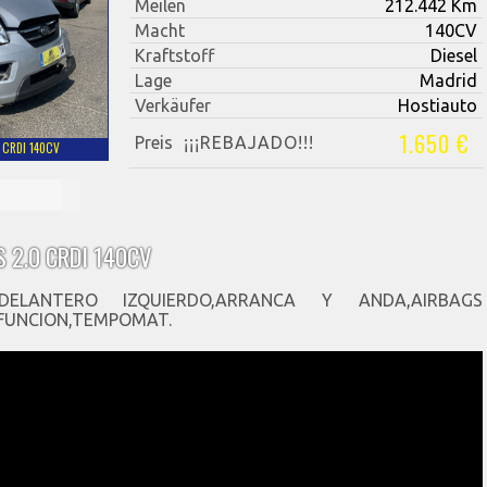
Meilen
212.442 Km
Macht
140CV
Kraftstoff
Diesel
Lage
Madrid
Verkäufer
Hostiauto
1.650 €
Preis
¡¡¡REBAJADO!!!
 CRDI 140CV
S 2.0 CRDI 140CV
ELANTERO IZQUIERDO,ARRANCA Y ANDA,AIRBAGS
 FUNCION,TEMPOMAT.