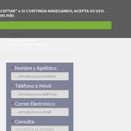
 en "ACEPTAR" o SI CONTINÚA NAVEGANDO, ACEPTA SU USO.
BULLETIN DER FAHRZEUG
eer más
Ja
Nein
Ich akzeptiere die
Datenschutzbestimmungen.
*
Nombre y Apellidos:
*
Teléfono ó Móvil:
*
Correo Electrónico:
*
Consulta: