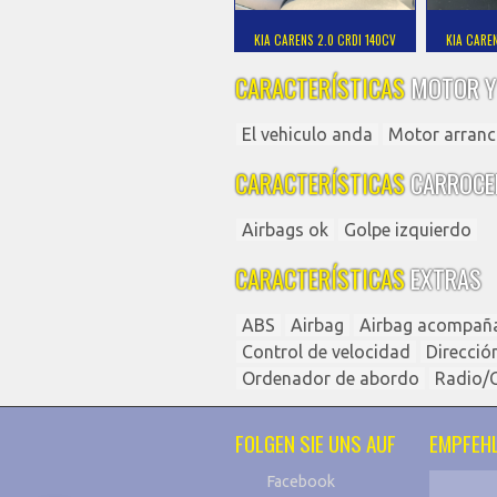
KIA CARENS 2.0 CRDI 140CV
KIA CARE
CARACTERÍSTICAS
MOTOR Y
El vehiculo anda
Motor arranc
CARACTERÍSTICAS
CARROCE
Airbags ok
Golpe izquierdo
CARACTERÍSTICAS
EXTRAS
ABS
Airbag
Airbag acompañ
Control de velocidad
Direcció
Ordenador de abordo
Radio/
FOLGEN SIE UNS AUF
EMPFEHL
Facebook