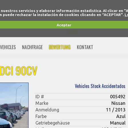
r nuestros servicios y elaborar información estadística. Al clicar
 puede rechazar la instalación de cookies clicando en “ACEPTAR".
L
+34 91 691 77 32
Aceptar
MOVIL
+34 675 74 80 91
VEHICLES
NACHFRAGE
BEWERTUNG
KONTAKT
 DCI 90CV
Vehicles Stock Accidentados
ID #
005492
Marke
Nissan
Anmeldung
11 / 2013
Farbe
Azul
Getriebegehäuse
Manual