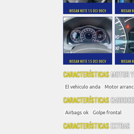
NISSAN NOTE 1.5 DCI 90CV
NISSAN N
NISSAN NOTE 1.5 DCI 90CV
NISSAN N
CARACTERÍSTICAS
MOTOR Y
El vehiculo anda
Motor arranc
CARACTERÍSTICAS
CARROCE
Airbags ok
Golpe frontal
CARACTERÍSTICAS
EXTRAS