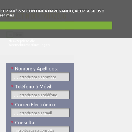
 en "ACEPTAR" o SI CONTINÚA NAVEGANDO, ACEPTA SU USO.
BULLETIN DER FAHRZEUG
eer más
Ja
Nein
Ich akzeptiere die
Datenschutzbestimmungen.
*
Nombre y Apellidos:
*
Teléfono ó Móvil:
*
Correo Electrónico:
*
Consulta: