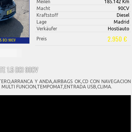
Meilen
185.142 Km
Macht
90CV
Kraftstoff
Diesel
Lage
Madrid
Verkäufer
Hostiauto
2.950 €
Preis
.5 DCI 90CV
TE 1.5 DCI 90CV
TERO,ARRANCA Y ANDA,AIRBAGS OK,CD CON NAVEGACION
 MULTI FUNCION,TEMPOMAT,ENTRADA USB,CLIMA.