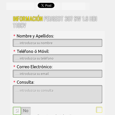
INFORMACIÓN
PEUGEOT 307 SW 1.6 HDI
110CV
*
Nombre y Apellidos:
*
Teléfono ó Móvil:
*
Correo Electrónico:
*
Consulta:
Sí
No