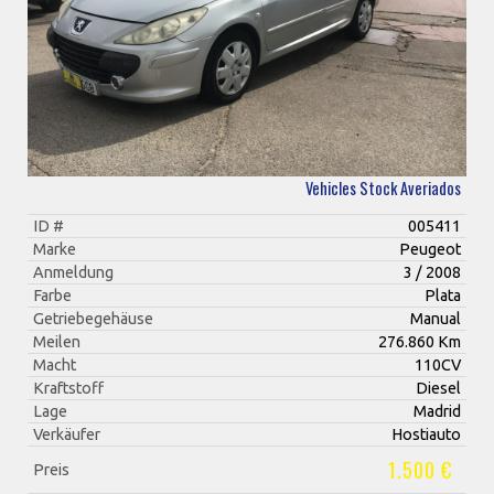
Vehicles Stock Averiados
ID #
005411
Marke
Peugeot
Anmeldung
3 / 2008
Farbe
Plata
Getriebegehäuse
Manual
Meilen
276.860 Km
Macht
110CV
Kraftstoff
Diesel
Lage
Madrid
Verkäufer
Hostiauto
1.500 €
Preis