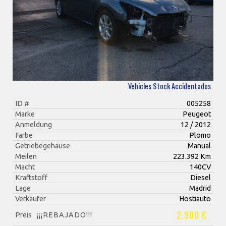
Vehicles Stock Accidentados
ID #
005258
Marke
Peugeot
Anmeldung
12 / 2012
Farbe
Plomo
Getriebegehäuse
Manual
Meilen
223.392 Km
Macht
140CV
Kraftstoff
Diesel
Lage
Madrid
Verkäufer
Hostiauto
2.900 €
Preis
¡¡¡REBAJADO!!!