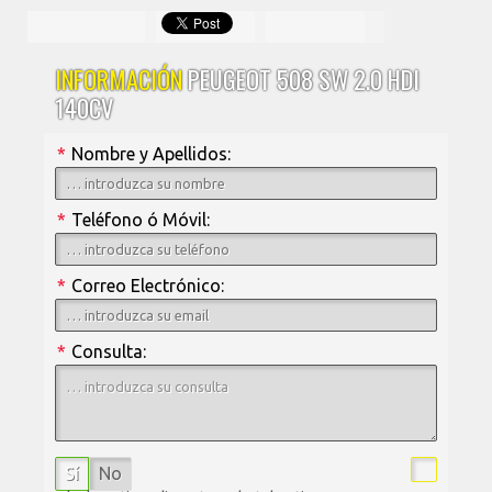
INFORMACIÓN
PEUGEOT 508 SW 2.0 HDI
140CV
*
Nombre y Apellidos:
*
Teléfono ó Móvil:
*
Correo Electrónico:
*
Consulta:
Sí
No