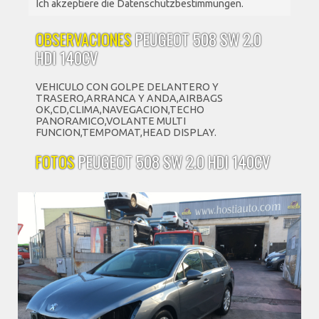
Ich akzeptiere die Datenschutzbestimmungen.
OBSERVACIONES
PEUGEOT 508 SW 2.0
HDI 140CV
VEHICULO CON GOLPE DELANTERO Y
TRASERO,ARRANCA Y ANDA,AIRBAGS
OK,CD,CLIMA,NAVEGACION,TECHO
PANORAMICO,VOLANTE MULTI
FUNCION,TEMPOMAT,HEAD DISPLAY.
FOTOS
PEUGEOT 508 SW 2.0 HDI 140CV