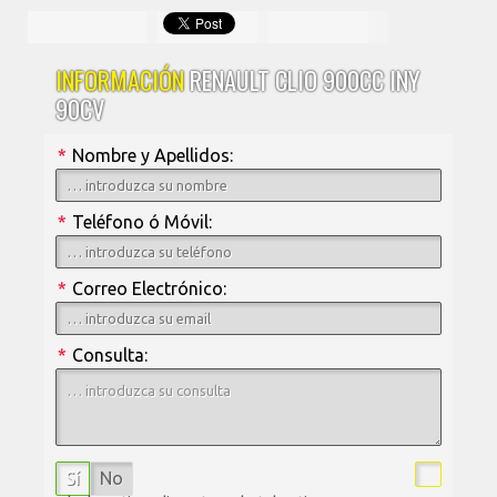
INFORMACIÓN
RENAULT CLIO 900CC INY
90CV
*
Nombre y Apellidos:
*
Teléfono ó Móvil:
*
Correo Electrónico:
*
Consulta:
Sí
No