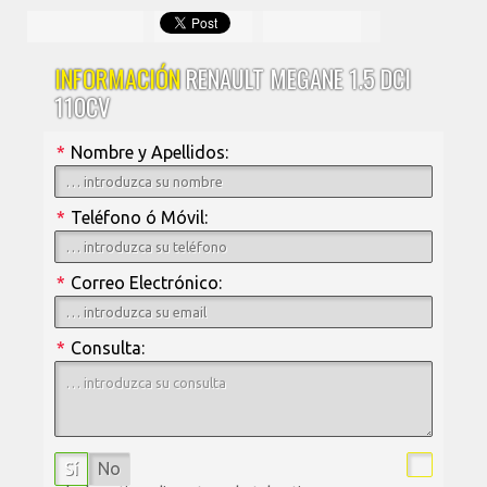
INFORMACIÓN
RENAULT MEGANE 1.5 DCI
110CV
*
Nombre y Apellidos:
*
Teléfono ó Móvil:
*
Correo Electrónico:
*
Consulta:
Sí
No