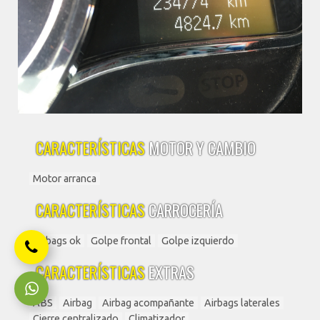
CARACTERÍSTICAS
MOTOR Y CAMBIO
Motor arranca
CARACTERÍSTICAS
CARROCERÍA
Airbags ok
Golpe frontal
Golpe izquierdo
CARACTERÍSTICAS
EXTRAS
ABS
Airbag
Airbag acompañante
Airbags laterales
Cierre centralizado
Climatizador