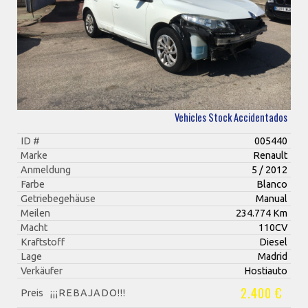
Vehicles Stock Accidentados
ID #
005440
Marke
Renault
Anmeldung
5 / 2012
Farbe
Blanco
Getriebegehäuse
Manual
Meilen
234.774 Km
Macht
110CV
Kraftstoff
Diesel
Lage
Madrid
Verkäufer
Hostiauto
2.400 €
Preis
¡¡¡REBAJADO!!!