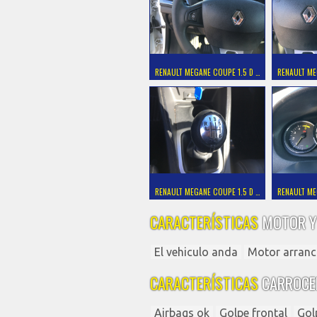
RENAULT MEGANE COUPE 1.5 D …
RENAULT ME
RENAULT MEGANE COUPE 1.5 D …
RENAULT ME
CARACTERÍSTICAS
MOTOR Y
El vehiculo anda
Motor arranc
CARACTERÍSTICAS
CARROCE
Airbags ok
Golpe frontal
Gol