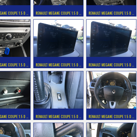
GANE COUPE 1.5 D …
RENAULT MEGANE COUPE 1.5 D …
RENAULT MEGANE COUPE 1.5 D …
GANE COUPE 1.5 D …
RENAULT MEGANE COUPE 1.5 D …
RENAULT MEGANE COUPE 1.5 D …
GANE COUPE 1.5 D …
RENAULT MEGANE COUPE 1.5 D …
RENAULT MEGANE COUPE 1.5 D …