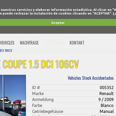
r nuestros servicios y elaborar información estadística. Al clicar
 puede rechazar la instalación de cookies clicando en “ACEPTAR".
L
+34 91 691 77 32
Aceptar
MOVIL
+34 675 74 80 91
VEHICLES
NACHFRAGE
BEWERTUNG
KONTAKT
DCI 106CV
 COUPE 1.5 DCI 106CV
Vehicles Stock Accidentados
ID #
005352
Marke
Renault
Anmeldung
9 / 2009
Farbe
Blanco
Getriebegehäuse
Manual