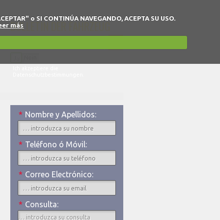
 en "ACEPTAR" o SI CONTINÚA NAVEGANDO, ACEPTA SU USO.
BULLETIN DER FAHRZEUG
eer más
Ja
Nein
Ich akzeptiere die
Datenschutzbestimmungen.
*
Nombre y Apellidos:
*
Teléfono ó Móvil:
*
Correo Electrónico:
*
Consulta: