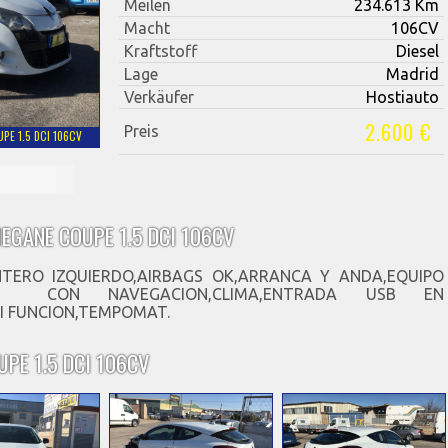
Meilen
234.613 Km
Macht
106CV
Kraftstoff
Diesel
Lage
Madrid
Verkäufer
Hostiauto
2.600 €
Preis
PE 1.5 DCI 106CV
EGANE COUPE 1.5 DCI 106CV
TERO IZQUIERDO,AIRBAGS OK,ARRANCA Y ANDA,EQUIPO
D CON NAVEGACION,CLIMA,ENTRADA USB EN
I FUNCION,TEMPOMAT.
PE 1.5 DCI 106CV