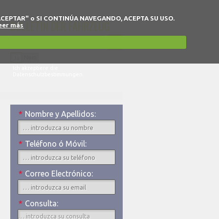
 en "ACEPTAR" o SI CONTINÚA NAVEGANDO, ACEPTA SU USO.
BULLETIN DER FAHRZEUG
eer más
Ja
Nein
Ich akzeptiere die
Datenschutzbestimmungen.
*
Nombre y Apellidos:
*
Teléfono ó Móvil:
*
Correo Electrónico:
*
Consulta: