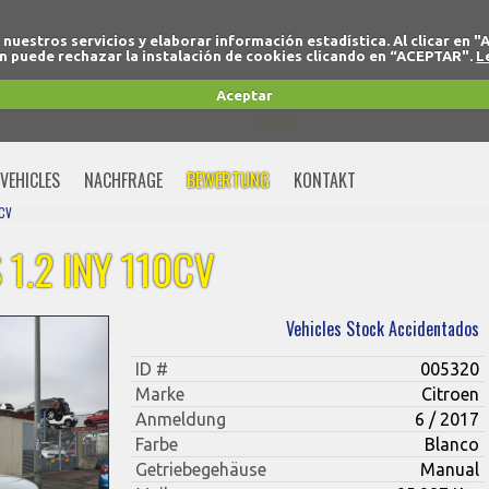
r nuestros servicios y elaborar información estadística. Al clicar
 puede rechazar la instalación de cookies clicando en “ACEPTAR".
L
+34 91 691 77 32
Aceptar
MOVIL
+34 675 74 80 91
VEHICLES
NACHFRAGE
BEWERTUNG
KONTAKT
0CV
1.2 INY 110CV
Vehicles Stock Accidentados
ID #
005320
Marke
Citroen
Anmeldung
6 / 2017
Farbe
Blanco
Getriebegehäuse
Manual