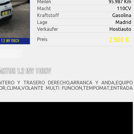
Meilen
95.987 Km
Macht
110CV
Kraftstoff
Gasolina
Lage
Madrid
Verkäufer
Hostiauto
2.900 €
Preis
1.2 INY 110CV
ACTUS 1.2 INY 110CV
NTERO Y TRASERO DERECHO,ARRANCA Y ANDA,EQUIPO
OR,CLIMA,VOLANTE MULTI FUNCION,TEMPOMAT,ENTRADA