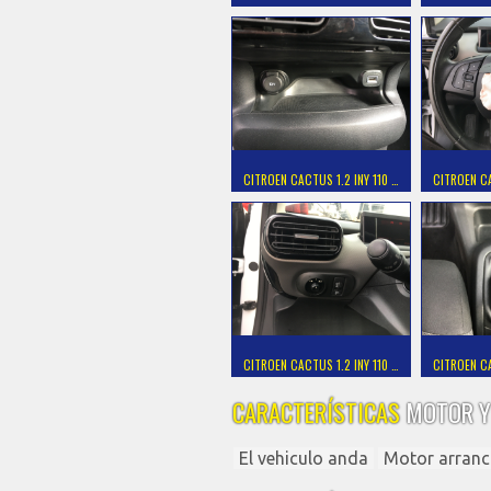
CITROEN CACTUS 1.2 INY 110 …
CITROEN CA
CITROEN CACTUS 1.2 INY 110 …
CITROEN CA
CARACTERÍSTICAS
MOTOR Y
El vehiculo anda
Motor arranc