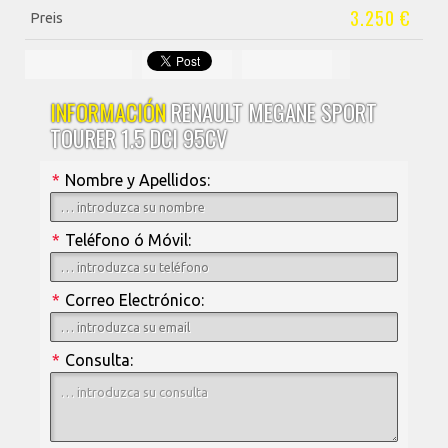
3.250 €
Preis
INFORMACIÓN
RENAULT MEGANE SPORT
TOURER 1.5 DCI 95CV
*
Nombre y Apellidos:
*
Teléfono ó Móvil:
*
Correo Electrónico:
*
Consulta: