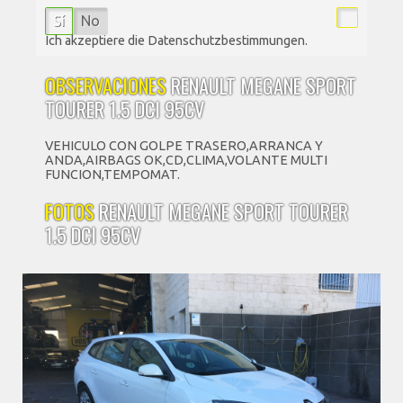
Sí
No
Ich akzeptiere die Datenschutzbestimmungen.
OBSERVACIONES
RENAULT MEGANE SPORT
TOURER 1.5 DCI 95CV
VEHICULO CON GOLPE TRASERO,ARRANCA Y
ANDA,AIRBAGS OK,CD,CLIMA,VOLANTE MULTI
FUNCION,TEMPOMAT.
FOTOS
RENAULT MEGANE SPORT TOURER
1.5 DCI 95CV